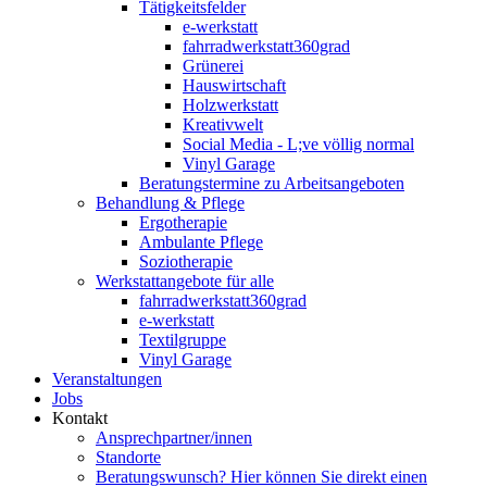
Tätigkeitsfelder
e-werkstatt
fahrradwerkstatt360grad
Grünerei
Hauswirtschaft
Holzwerkstatt
Kreativwelt
Social Media - L;ve völlig normal
Vinyl Garage
Beratungstermine zu Arbeitsangeboten
Behandlung & Pflege
Ergotherapie
Ambulante Pflege
Soziotherapie
Werkstattangebote für alle
fahrradwerkstatt360grad
e-werkstatt
Textilgruppe
Vinyl Garage
Veranstaltungen
Jobs
Kontakt
Ansprechpartner/innen
Standorte
Beratungswunsch? Hier können Sie direkt einen