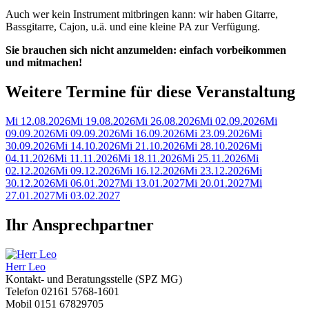
Auch wer kein Instrument mitbringen kann: wir haben Gitarre,
Bassgitarre, Cajon, u.ä. und eine kleine PA zur Verfügung.
Sie brauchen sich nicht anzumelden: einfach vorbeikommen
und mitmachen!
Weitere Termine für diese Veranstaltung
Mi 12.08.2026
Mi 19.08.2026
Mi 26.08.2026
Mi 02.09.2026
Mi
09.09.2026
Mi 09.09.2026
Mi 16.09.2026
Mi 23.09.2026
Mi
30.09.2026
Mi 14.10.2026
Mi 21.10.2026
Mi 28.10.2026
Mi
04.11.2026
Mi 11.11.2026
Mi 18.11.2026
Mi 25.11.2026
Mi
02.12.2026
Mi 09.12.2026
Mi 16.12.2026
Mi 23.12.2026
Mi
30.12.2026
Mi 06.01.2027
Mi 13.01.2027
Mi 20.01.2027
Mi
27.01.2027
Mi 03.02.2027
Ihr Ansprechpartner
Herr Leo
Kontakt- und Beratungsstelle (SPZ MG)
Telefon
02161 5768-1601
Mobil
0151 67829705