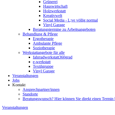
Grünerei
Hauswirtschaft
Holzwerkstatt
Kreativwelt
Social Media - L;ve völlig normal
Vinyl Garage
Beratungstermine zu Arbeitsangeboten
Behandlung & Pflege
Ergotherapie
Ambulante Pflege
Soziotherapie
Werkstattangebote für alle
fahrradwerkstatt360grad
e-werkstatt
Textilgruppe
Vinyl Garage
Veranstaltungen
Jobs
Kontakt
Ansprechpartner/innen
Standorte
Beratungswunsch? Hier können Sie direkt einen Termin
Veranstaltungen