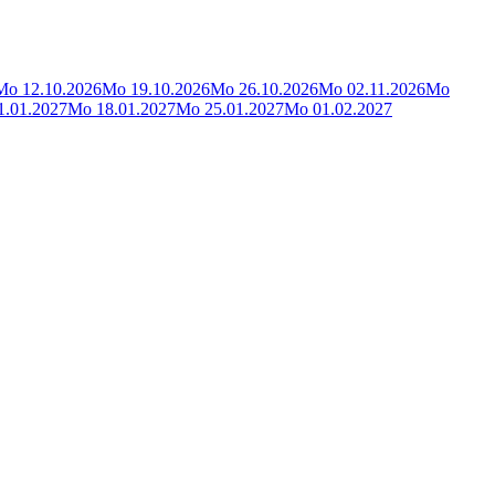
Mo 12.10.2026
Mo 19.10.2026
Mo 26.10.2026
Mo 02.11.2026
Mo
1.01.2027
Mo 18.01.2027
Mo 25.01.2027
Mo 01.02.2027