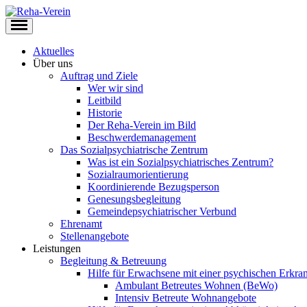
Aktuelles
Über uns
Auftrag und Ziele
Wer wir sind
Leitbild
Historie
Der Reha-Verein im Bild
Beschwerdemanagement
Das Sozialpsychiatrische Zentrum
Was ist ein Sozialpsychiatrisches Zentrum?
Sozialraumorientierung
Koordinierende Bezugsperson
Genesungsbegleitung
Gemeindepsychiatrischer Verbund
Ehrenamt
Stellenangebote
Leistungen
Begleitung & Betreuung
Hilfe für Erwachsene mit einer psychischen Erkr
Ambulant Betreutes Wohnen (BeWo)
Intensiv Betreute Wohnangebote