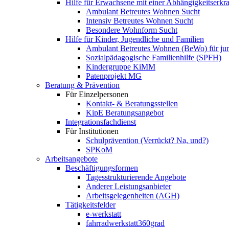
Hilfe für Erwachsene mit einer Abhängigkeitserk
Ambulant Betreutes Wohnen Sucht
Intensiv Betreutes Wohnen Sucht
Besondere Wohnform Sucht
Hilfe für Kinder, Jugendliche und Familien
Ambulant Betreutes Wohnen (BeWo) für ju
Sozialpädagogische Familienhilfe (SPFH)
Kindergruppe KiMM
Patenprojekt MG
Beratung & Prävention
Für Einzelpersonen
Kontakt- & Beratungsstellen
KipE Beratungsangebot
Integrationsfachdienst
Für Institutionen
Schulprävention (Verrückt? Na, und?)
SPKoM
Arbeitsangebote
Beschäftigungsformen
Tagesstrukturierende Angebote
Anderer Leistungsanbieter
Arbeitsgelegenheiten (AGH)
Tätigkeitsfelder
e-werkstatt
fahrradwerkstatt360grad