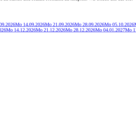
09.2026
Mo 14.09.2026
Mo 21.09.2026
Mo 28.09.2026
Mo 05.10.2026
026
Mo 14.12.2026
Mo 21.12.2026
Mo 28.12.2026
Mo 04.01.2027
Mo 1