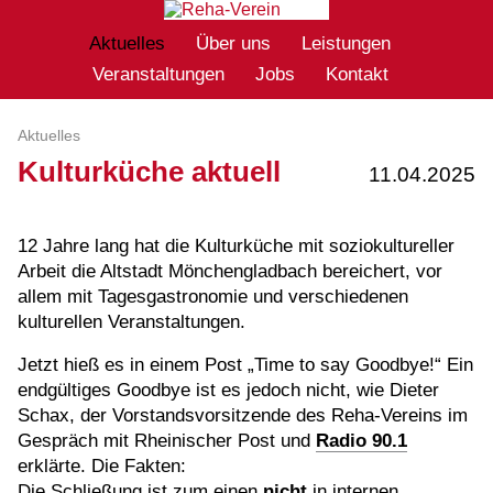
Aktuelles
Über uns
Leistungen
Veranstaltungen
Jobs
Kontakt
Aktuelles
Kulturküche aktuell
11.04.2025
12 Jahre lang hat die Kulturküche mit soziokultureller
Arbeit die Altstadt Mönchengladbach bereichert, vor
allem mit Tagesgastronomie und verschiedenen
kulturellen Veranstaltungen.
Jetzt hieß es in einem Post „Time to say Goodbye!“ Ein
endgültiges Goodbye ist es jedoch nicht, wie Dieter
Schax, der Vorstandsvorsitzende des Reha-Vereins im
Gespräch mit Rheinischer Post und
Radio 90.1
erklärte. Die Fakten:
Die Schließung ist zum einen
nicht
in internen