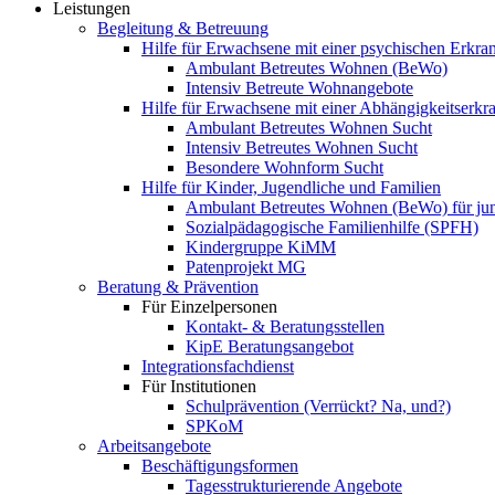
Leistungen
Begleitung & Betreuung
Hilfe für Erwachsene mit einer psychischen Erkr
Ambulant Betreutes Wohnen (BeWo)
Intensiv Betreute Wohnangebote
Hilfe für Erwachsene mit einer Abhängigkeitserk
Ambulant Betreutes Wohnen Sucht
Intensiv Betreutes Wohnen Sucht
Besondere Wohnform Sucht
Hilfe für Kinder, Jugendliche und Familien
Ambulant Betreutes Wohnen (BeWo) für ju
Sozialpädagogische Familienhilfe (SPFH)
Kindergruppe KiMM
Patenprojekt MG
Beratung & Prävention
Für Einzelpersonen
Kontakt- & Beratungsstellen
KipE Beratungsangebot
Integrationsfachdienst
Für Institutionen
Schulprävention (Verrückt? Na, und?)
SPKoM
Arbeitsangebote
Beschäftigungsformen
Tagesstrukturierende Angebote