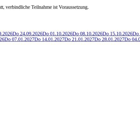
t, verbindliche Teilnahme ist Voraussetzung.
9.2026
Do 24.09.2026
Do 01.10.2026
Do 08.10.2026
Do 15.10.2026
Do 
26
Do 07.01.2027
Do 14.01.2027
Do 21.01.2027
Do 28.01.2027
Do 04.