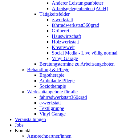
Anderer Leistungsanbieter
Arbeitsgelegenheiten (AGH)
Tätigkeitsfelder
e-werkstatt
fahrradwerkstatt360grad
Grünerei
Hauswirtschaft
Holzwerkstatt
Kreativwelt
Social Media - L;ve völlig normal
Vinyl Garage
Beratungstermine zu Arbeitsangeboten
Behandlung & Pflege
Ergotherapie
Ambulante Pflege
Soziotherapie
Werkstattangebote für alle
fahrradwerkstatt360grad
e-werkstatt
Textilgruppe
Vinyl Garage
Veranstaltungen
Jobs
Kontakt
Ansprechpartner/innen