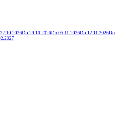
22.10.2026
Do 29.10.2026
Do 05.11.2026
Do 12.11.2026
Do
02.2027