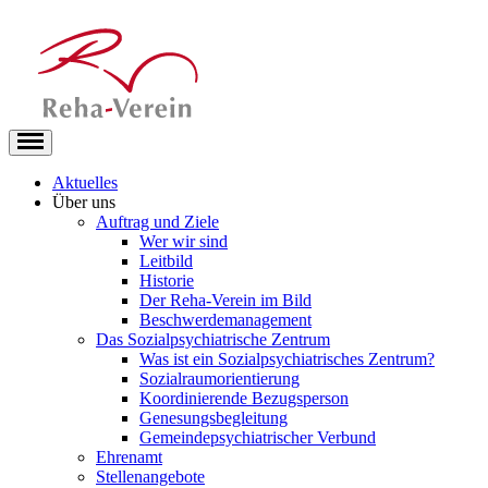
Aktuelles
Über uns
Auftrag und Ziele
Wer wir sind
Leitbild
Historie
Der Reha-Verein im Bild
Beschwerdemanagement
Das Sozialpsychiatrische Zentrum
Was ist ein Sozialpsychiatrisches Zentrum?
Sozialraumorientierung
Koordinierende Bezugsperson
Genesungsbegleitung
Gemeindepsychiatrischer Verbund
Ehrenamt
Stellenangebote