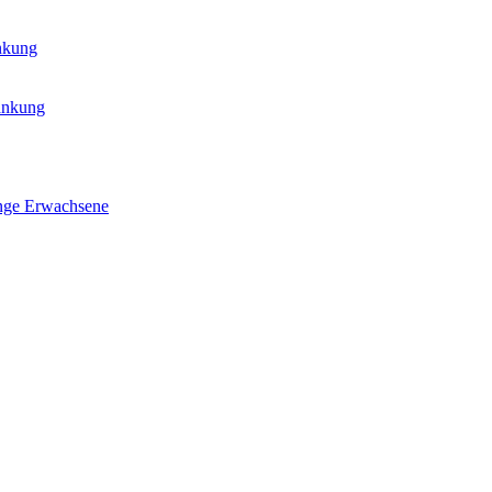
ankung
rankung
nge Erwachsene