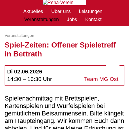
Aktuelles
Über uns
Leistungen
Veranstaltungen
Jobs
Kontakt
Veranstaltungen
Spiel-Zeiten: Offener Spieletreff
in Bettrath
Di 02.06.2026
14:30 – 16:30 Uhr
Team MG Ost
Spielenachmittag mit Brettspielen,
Kartenspielen und Würfelspielen bei
gemütlichem Beisammensein. Bitte klingelt
am Haupteingang. Wir kommen Euch dann
abholen. Und für eine kleine Erfrischung ist