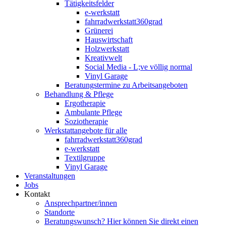
Tätigkeitsfelder
e-werkstatt
fahrradwerkstatt360grad
Grünerei
Hauswirtschaft
Holzwerkstatt
Kreativwelt
Social Media - L;ve völlig normal
Vinyl Garage
Beratungstermine zu Arbeitsangeboten
Behandlung & Pflege
Ergotherapie
Ambulante Pflege
Soziotherapie
Werkstattangebote für alle
fahrradwerkstatt360grad
e-werkstatt
Textilgruppe
Vinyl Garage
Veranstaltungen
Jobs
Kontakt
Ansprechpartner/innen
Standorte
Beratungswunsch? Hier können Sie direkt einen